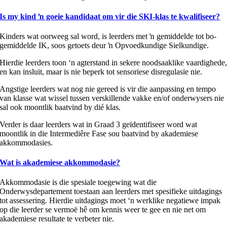
Is my kind ŉ goeie kandidaat om vir die SKI-klas te kwalifiseer?
Kinders wat oorweeg sal word, is leerders met ŉ gemiddelde tot bo-
gemiddelde IK, soos getoets deur ŉ Opvoedkundige Sielkundige.
Hierdie leerders toon ‘n agterstand in sekere noodsaaklike vaardighede
en kan insluit, maar is nie beperk tot sensoriese disregulasie nie.
Angstige leerders wat nog nie gereed is vir die aanpassing en tempo
van klasse wat wissel tussen verskillende vakke en/of onderwysers nie
sal ook moontlik baatvind by dié klas.
Verder is daar leerders wat in Graad 3 geïdentifiseer word wat
moontlik in die Intermediêre Fase sou baatvind by akademiese
akkommodasies.
Wat is akademiese akkommodasie?
Akkommodasie is die spesiale toegewing wat die
Onderwysdepartement toestaan aan leerders met spesifieke uitdagings
tot assessering. Hierdie uitdagings moet ‘n werklike negatiewe impak
op die leerder se vermoë hê om kennis weer te gee en nie net om
akademiese resultate te verbeter nie.