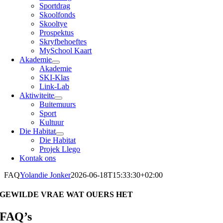
Sportdrag
Skoolfonds
Skooltye
Prospektus
Skryfbehoeftes
MySchool Kaart
Akademie
Akademie
SKI-Klas
Link-Lab
Aktiwiteite
Buitemuurs
Sport
Kultuur
Die Habitat
Die Habitat
Projek Llego
Kontak ons
FAQ
Yolandie Jonker
2026-06-18T15:33:30+02:00
GEWILDE VRAE WAT OUERS HET
FAQ’s