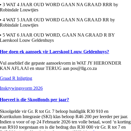
• 3 WAT 4 JAAR OUD WORD GAAN NA GRAAD RRR by
Robindale Louwtjies
• 4 WAT 5 JAAR OUD WORD GAAN NA GRAAD RR by
Robindale Louwtjies
• 5 WAT 6 JAAR OUD WORD, GAAN NA GRAAD R BY
Laerskool Louw Geldenhuys
Hoe doen ek aansoek vir Laerskool Louw Geldenhuys?
Vul asseblief die gepaste aansoekvorm in WAT JY HIERONDER
KAN AFLAAI en stuur TERUG aan pos@llg.co.za
Graad R Inligting
Inskrywingsvorm 2026
Hoeveel is die Skoolfonds per jaar?
Skoolgelde vir Gr. R tot Gr. 7 beloop huidiglik R30 910 en
Kurrikulum Integrasie (SKI) klas beloop R46 200 per leerder per jaar.
Indien u voor of op 24 Februarie 2026 ten volle betaal, word ‘n korting
van R910 toegestaan en is die bedrag dus R30 000 vir Gr. R tot 7 en