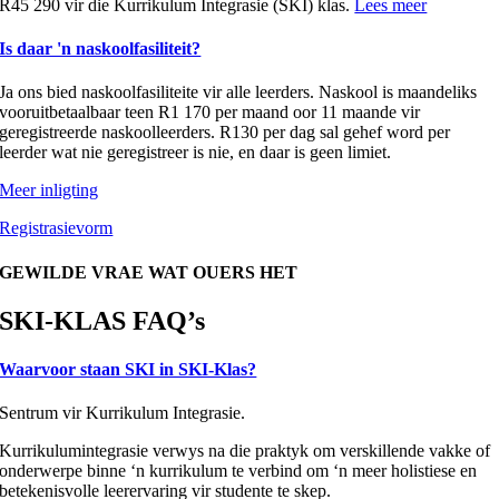
R45 290 vir die Kurrikulum Integrasie (SKI) klas.
Lees meer
Is daar 'n naskoolfasiliteit?
Ja ons bied naskoolfasiliteite vir alle leerders. Naskool is maandeliks
vooruitbetaalbaar teen R1 170 per maand oor 11 maande vir
geregistreerde naskoolleerders. R130 per dag sal gehef word per
leerder wat nie geregistreer is nie, en daar is geen limiet.
Meer inligting
Registrasievorm
GEWILDE VRAE WAT OUERS HET
SKI-KLAS FAQ’s
Waarvoor staan SKI in SKI-Klas?
Sentrum vir Kurrikulum Integrasie.
Kurrikulumintegrasie verwys na die praktyk om verskillende vakke of
onderwerpe binne ‘n kurrikulum te verbind om ‘n meer holistiese en
betekenisvolle leerervaring vir studente te skep.