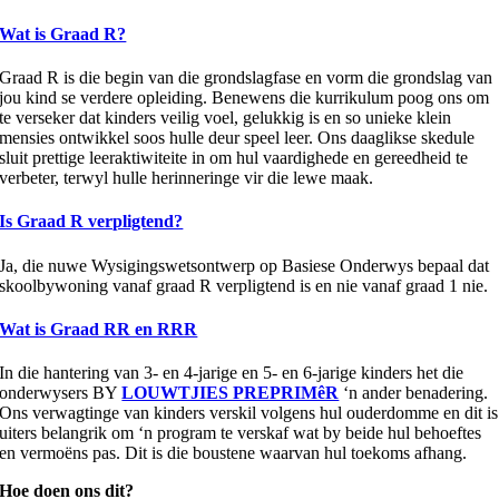
Wat is Graad R?
Graad R is die begin van die grondslagfase en vorm die grondslag van
jou kind se verdere opleiding. Benewens die kurrikulum poog ons om
te verseker dat kinders veilig voel, gelukkig is en so unieke klein
mensies ontwikkel soos hulle deur speel leer. Ons daaglikse skedule
sluit prettige leeraktiwiteite in om hul vaardighede en gereedheid te
verbeter, terwyl hulle herinneringe vir die lewe maak.
Is Graad R verpligtend?
Ja, die nuwe Wysigingswetsontwerp op Basiese Onderwys bepaal dat
skoolbywoning vanaf graad R verpligtend is en nie vanaf graad 1 nie.
Wat is Graad RR en RRR
In die hantering van 3- en 4-jarige en 5- en 6-jarige kinders het die
onderwysers BY
LOUWTJIES PREPRIMêR
‘n ander benadering.
Ons verwagtinge van kinders verskil volgens hul ouderdomme en dit is
uiters belangrik om ‘n program te verskaf wat by beide hul behoeftes
en vermoëns pas. Dit is die boustene waarvan hul toekoms afhang.
Hoe doen ons dit?