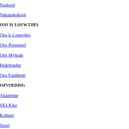
Naskool
Vakansieskool
ONS IS LOUWTJIES
Ons is Louwtjies
Ons Personeel
Ons Mylpale
Hulpfondse
Ons Fasiliteite
OPVOEDING
Akademie
SKI-Klas
Kultuur
Sport