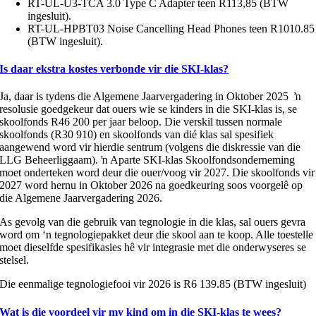
RT-UL-U3-TCA 3.0 Type C Adapter teen R113,85 (BTW
ingesluit).
RT-UL-HPBT03 Noise Cancelling Head Phones teen R1010.85
(BTW ingesluit).
Is daar ekstra kostes verbonde vir die SKI-klas?
Ja, daar is tydens die Algemene Jaarvergadering in Oktober 2025 ŉ
resolusie goedgekeur dat ouers wie se kinders in die SKI-klas is, se
skoolfonds R46 200 per jaar beloop. Die verskil tussen normale
skoolfonds (R30 910) en skoolfonds van dié klas sal spesifiek
aangewend word vir hierdie sentrum (volgens die diskressie van die
LLG Beheerliggaam). ŉ Aparte SKI-klas Skoolfondsonderneming
moet onderteken word deur die ouer/voog vir 2027. Die skoolfonds vir
2027 word hernu in Oktober 2026 na goedkeuring soos voorgelê op
die Algemene Jaarvergadering 2026.
As gevolg van die gebruik van tegnologie in die klas, sal ouers gevra
word om ‘n tegnologiepakket deur die skool aan te koop. Alle toestelle
moet dieselfde spesifikasies hê vir integrasie met die onderwyseres se
stelsel.
Die eenmalige tegnologiefooi vir 2026 is R6 139.85 (BTW ingesluit)
Wat is die voordeel vir my kind om in die SKI-klas te wees?