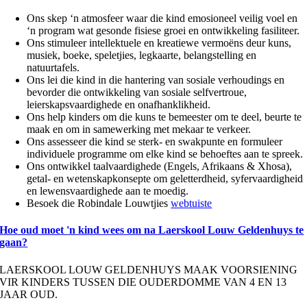
Ons skep ‘n atmosfeer waar die kind emosioneel veilig voel en
‘n program wat gesonde fisiese groei en ontwikkeling fasiliteer.
Ons stimuleer intellektuele en kreatiewe vermoëns deur kuns,
musiek, boeke, speletjies, legkaarte, belangstelling en
natuurtafels.
Ons lei die kind in die hantering van sosiale verhoudings en
bevorder die ontwikkeling van sosiale selfvertroue,
leierskapsvaardighede en onafhanklikheid.
Ons help kinders om die kuns te bemeester om te deel, beurte te
maak en om in samewerking met mekaar te verkeer.
Ons assesseer die kind se sterk- en swakpunte en formuleer
individuele programme om elke kind se behoeftes aan te spreek.
Ons ontwikkel taalvaardighede (Engels, Afrikaans & Xhosa),
getal- en wetenskapkonsepte om geletterdheid, syfervaardigheid
en lewensvaardighede aan te moedig.
Besoek die Robindale Louwtjies
webtuiste
Hoe oud moet 'n kind wees om na Laerskool Louw Geldenhuys te
gaan?
LAERSKOOL LOUW GELDENHUYS MAAK VOORSIENING
VIR KINDERS TUSSEN DIE OUDERDOMME VAN 4 EN 13
JAAR OUD.