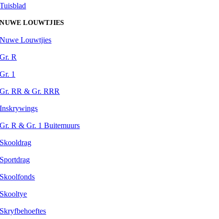
Tuisblad
NUWE LOUWTJIES
Nuwe Louwtjies
Gr. R
Gr. 1
Gr. RR & Gr. RRR
Inskrywings
Gr. R & Gr. 1 Buitemuurs
Skooldrag
Sportdrag
Skoolfonds
Skooltye
Skryfbehoeftes