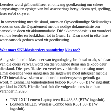
Leerders word geïndentifiseer en ontvang goedkeuring om sekere
aanpassings ten opsigte van hul assesserings hetsy; ekstra tyd, spelling,
leser en/of skrywer.
In samewerking met die skool, ouers en Opvoedkundige Sielkundiges
voorsien ons die Departement met die nodige dokumentasie om
aansoek te doen vir akkommodasie. Dié akkommodasie is tot voordeel
van die leerder en beskikbaar tot in Graad 12. Daar moet in elke fase
weer aansoek gedoen word vir goedkeuring.
Wat moet SKI-klasleerders saambring klas toe?
Aangesien hierdie klas meer van tegnologie gebruik sal maak, sal daar
van die ouers verwag word om die volgende items aan te koop deur
die skool. Die spesifikasies en vereistes vir hierdie toerusting moet
almal dieselfde wees aangesien die sagteware moet integreer met die
LCD interaktiewe skerm wat deur die onderwyseres gebruik gaan
word. ŉ Eenmalige tegnologiefooi beloop R6 047.85 (BTW ingesluit)
per kind in 2025. Hierdie fooi sluit die volgende items in en kan
verander in 2026:
TB311XU Lenovo Laptop teen R4 483,85 (BTW ingesluit).
Logitech MK235 Wireless Combo teen R531,30 (BTW
ingesluit).