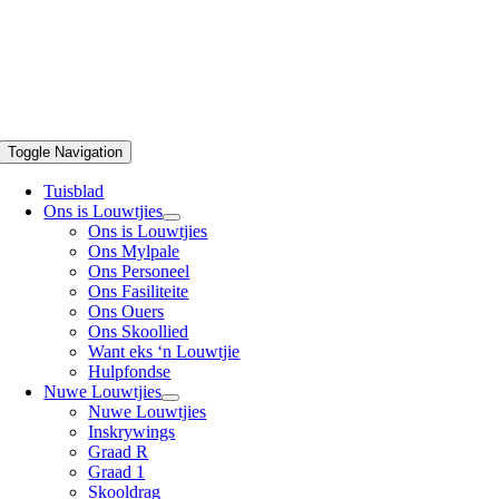
Toggle Navigation
Tuisblad
Ons is Louwtjies
Ons is Louwtjies
Ons Mylpale
Ons Personeel
Ons Fasiliteite
Ons Ouers
Ons Skoollied
Want eks ‘n Louwtjie
Hulpfondse
Nuwe Louwtjies
Nuwe Louwtjies
Inskrywings
Graad R
Graad 1
Skooldrag