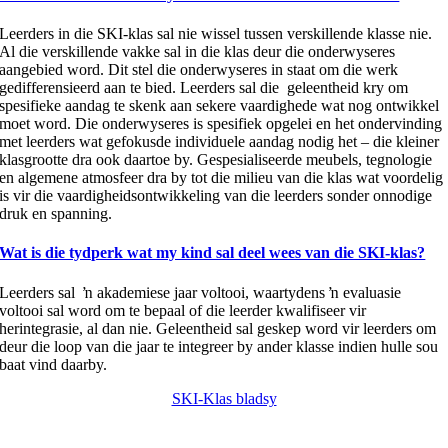
Leerders in die SKI-klas sal nie wissel tussen verskillende klasse nie.
Al die verskillende vakke sal in die klas deur die onderwyseres
aangebied word. Dit stel die onderwyseres in staat om die werk
gedifferensieerd aan te bied. Leerders sal die geleentheid kry om
spesifieke aandag te skenk aan sekere vaardighede wat nog ontwikkel
moet word. Die onderwyseres is spesifiek opgelei en het ondervinding
met leerders wat gefokusde individuele aandag nodig het – die kleiner
klasgrootte dra ook daartoe by. Gespesialiseerde meubels, tegnologie
en algemene atmosfeer dra by tot die milieu van die klas wat voordelig
is vir die vaardigheidsontwikkeling van die leerders sonder onnodige
druk en spanning.
Wat is die tydperk wat my kind sal deel wees van die SKI-klas?
Leerders sal ŉ akademiese jaar voltooi, waartydens ŉ evaluasie
voltooi sal word om te bepaal of die leerder kwalifiseer vir
herintegrasie, al dan nie. Geleentheid sal geskep word vir leerders om
deur die loop van die jaar te integreer by ander klasse indien hulle sou
baat vind daarby.
SKI-Klas bladsy