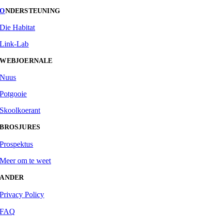
O
NDERSTEUNING
Die Habitat
Link-Lab
WEBJOERNALE
Nuus
Potgooie
Skoolkoerant
BROSJURES
Prospektus
Meer om te weet
ANDER
Privacy Policy
FAQ